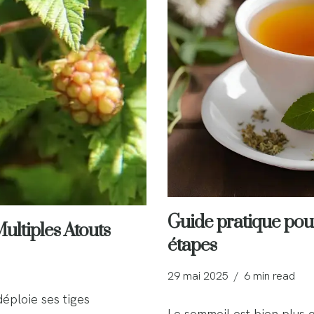
Guide pratique pour
ultiples Atouts
étapes
29 mai 2025
6 min read
éploie ses tiges
Le sommeil est bien plus q