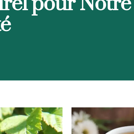
rel pour Notre
té