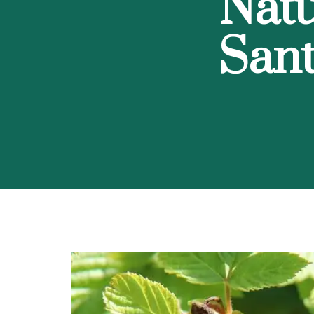
Natu
San