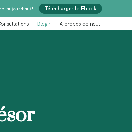
Télécharger le Ebook
e aujourd’hui !
onsultations
Blog
A propos de nous
tions
Blog
A propos de nous
ésor