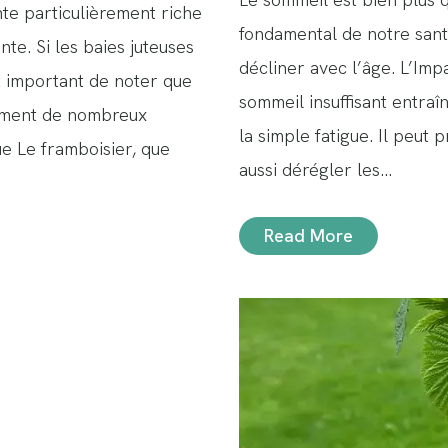
te particulièrement riche
fondamental de notre sant
te. Si les baies juteuses
décliner avec l’âge. L’Im
st important de noter que
sommeil insuffisant entraî
lement de nombreux
la simple fatigue. Il peut p
ue Le framboisier, que
aussi dérégler les…
Read More