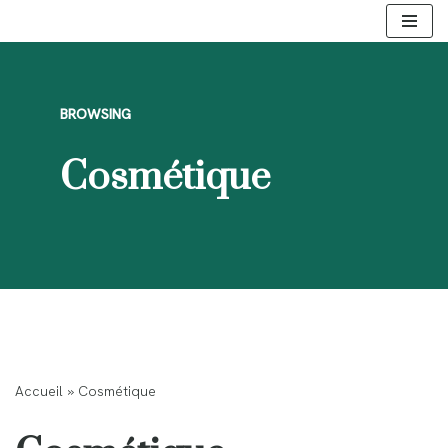
Aller
au
contenu
BROWSING
Cosmétique
Accueil
»
Cosmétique